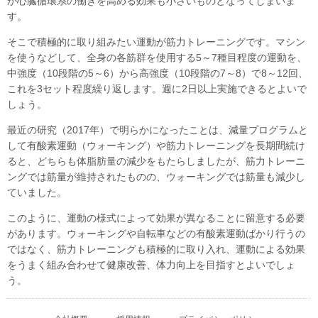
か心臓循環系の働きを高める効果も小さいものとなってしまいま
す。
そこで積極的に取り組みたい運動が筋力トレーニングです。マシン
を使うなどして、全身の各筋群を使用する5～7種目程度の運動を、
中強度（10段階の5～6）から高強度（10段階の7～8）で8～12回、
これを3セット程度繰り返します。週に2日以上実施できるとよいで
しょう。
最近の研究（2017年）で明らかになったことは、減量プログラムと
して有酸素運動（ウォーキング）や筋力トレーニングを長期間続け
ると、どちらも体脂肪量の減少をもたらしましたが、筋力トレーニ
ングでは筋量が維持されたものの、ウォーキングでは筋量も減少し
ていました。
このように、運動の様式によって効果が異なることに留意する必要
があります。ウォーキングや自転車などの有酸素運動ばかり行うの
ではなく、筋力トレーニングも積極的に取り入れ、運動による効果
をうまく組み合わせて健康改善、体力向上を目指すとよいでしょ
う。